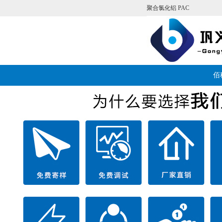
聚合氯化铝
PAC
佰