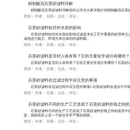
精制酸洗石英砂滤料详解
精制酸洗石英砂滤料详解佰科公司为大家详细介绍精制酸洗石英砂
类别：
作者：
日期：
点击：
评论：
石英砂滤料粒径对水质的影响
石英砂滤料粒径对水质的影响过滤是净水工艺中重要的处理单元之
滤池含污能力，即增大单位体积内滤料截...
类别：
作者：
日期：
点击：
评论：
石英砂滤料是否对人体有害？它的主要化学成分有哪些？
石英砂滤料是否对人体有害？它的主要化学成分有哪些？石英砂滤
类别：
作者：
日期：
点击：
评论：
石英砂滤料在过滤过程中应注意的事项
石英砂滤料在过滤过程中应注意的事项1.石英砂滤料在进水中不能含
类别：
作者：
日期：
点击：
评论：
石英砂滤料不同的生产工艺造就了石英砂滤料价格之间的
石英砂滤料不同的生产工艺造就了石英砂滤料价格之间的差异中
是，我国实际上是一个缺水非常严重的国家...
类别：
作者：
日期：
点击：
评论：