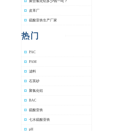
聚合氯化铝多少钱一吨？
皮革厂
硫酸亚铁生产厂家
热门
PAC
PAM
滤料
石英砂
聚氯化铝
BAC
硫酸亚铁
七水硫酸亚铁
pH