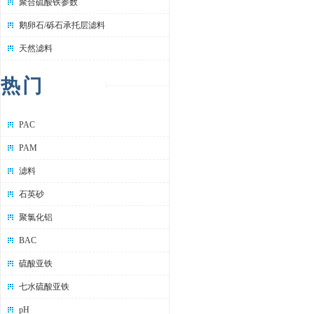
聚合硫酸铁参数
鹅卵石/砾石承托层滤料
天然滤料
热门
PAC
PAM
滤料
石英砂
聚氯化铝
BAC
硫酸亚铁
七水硫酸亚铁
pH