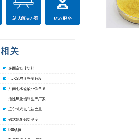
相关
多面空心球填料
七水硫酸亚铁溶解度
河南七水硫酸亚铁含量
活性氧化铝球生产厂家
辽宁碱式氯化铝含量
碱式氯化铝盐基度
900碘值